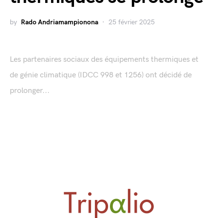
by
Rado Andriamampionona
25 février 2025
Les partenaires sociaux des équipements thermiques et
de génie climatique (IDCC 998 et 1256) ont décidé de
prolonger...