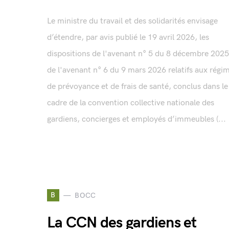
Le ministre du travail et des solidarités envisage
d’étendre, par avis publié le 19 avril 2026, les
dispositions de l'avenant n° 5 du 8 décembre 2025
de l'avenant n° 6 du 9 mars 2026 relatifs aux régi
de prévoyance et de frais de santé, conclus dans le
cadre de la convention collective nationale des
gardiens, concierges et employés d’immeubles (...
B
BOCC
La CCN des gardiens et