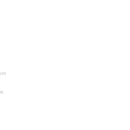
ont
al.