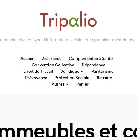
 le premier site en ligne d'information sociale, et la première open databas
Accueil
Assurance
Complémentaire Santé
Convention Collective
Dépendance
Droit du Travail
Juridique
Paritarisme
Prévoyance
Protection Sociale
Retraite
Autres
Panier
immeubles et c