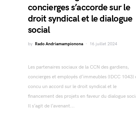
concierges s’accorde sur le
droit syndical et le dialogue
social
by
Rado Andriamampionona
16 juillet 2024
Les partenaires sociaux de la CCN des gardiens,
concierges et employés d’immeubles (IDCC 1043) 
concu un accord sur le droit syndical et le
financement des projets en faveur du dialogue soci
Il s’agit de l’avenant...