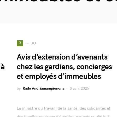
J
JO
Avis d’extension d’avenants
 à
chez les gardiens, concierges
et employés d’immeubles
by
Rado Andriamampionona
8 avril 2025
La ministre du travail, de la santé, des solidarités et
des familles envisage d’étendre, par avis publié le 8