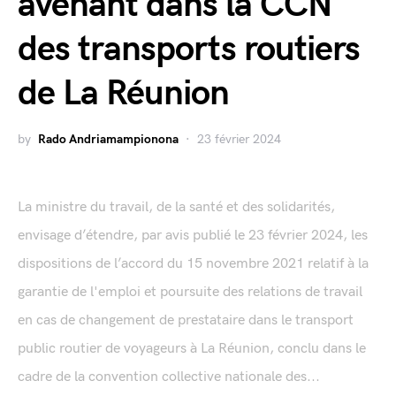
avenant dans la CCN
des transports routiers
de La Réunion
by
Rado Andriamampionona
23 février 2024
La ministre du travail, de la santé et des solidarités,
envisage d’étendre, par avis publié le 23 février 2024, les
dispositions de l’accord du 15 novembre 2021 relatif à la
garantie de l'emploi et poursuite des relations de travail
en cas de changement de prestataire dans le transport
public routier de voyageurs à La Réunion, conclu dans le
cadre de la convention collective nationale des...