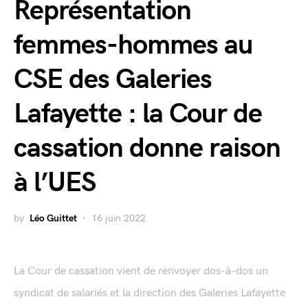
Représentation
femmes-hommes au
CSE des Galeries
Lafayette : la Cour de
cassation donne raison
à l’UES
by
Léo Guittet
16 juin 2022
La Cour de cassation vient de renvoyer dos-à-dos un
syndicat de salariés et la direction des Galeries Lafayette