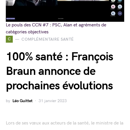
Le pouls des CCN #7 : PSC, Alan et agréments de
catégories objectives
C
COMPLÉMENTAIRE SANTÉ
100% santé : François
Braun annonce de
prochaines évolutions
by
Léo Guittet
31 janvier 2023
Lors de ses vœux aux acteurs de la santé, le ministre de la