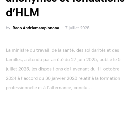
d’HLM
by
Rado Andriamampionona
7 juillet 2025
La ministre du travail, de la santé, des solidarités et des
familles, a étendu par arrêté du 27 juin 2025, publié le 5
juillet 2025, les dispositions de l'avenant du 11 octobre
2024 à l'accord du 30 janvier 2020 relatif à la formation
professionnelle et à l'alternance, conclu...