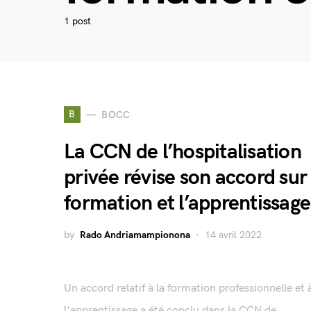
1 post
B
BOCC
La CCN de l’hospitalisation
privée révise son accord sur 
formation et l’apprentissage
by
Rado Andriamampionona
14 avril 2022
Un accord relatif à la formation professionnelle et 
l'apprentissage a été conclu dans la CCN de