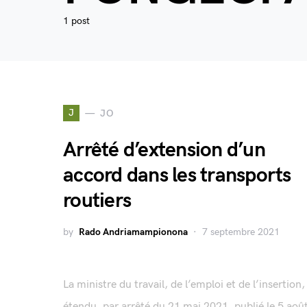
1 post
J
JO
Arrêté d’extension d’un
accord dans les transports
routiers
by
Rado Andriamampionona
7 septembre 2021
La ministre du travail, de l’emploi et de l’insertion,
étendu, par arrêté du 21 mai 2021, publié le 5 aoû