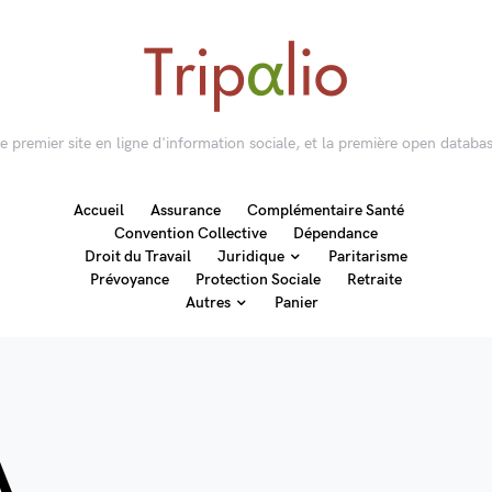
 le premier site en ligne d'information sociale, et la première open databas
Accueil
Assurance
Complémentaire Santé
Convention Collective
Dépendance
Droit du Travail
Juridique
Paritarisme
Prévoyance
Protection Sociale
Retraite
Autres
Panier
A