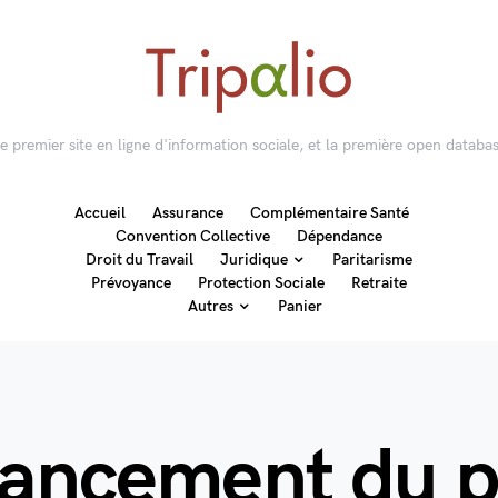
 le premier site en ligne d'information sociale, et la première open databas
Accueil
Assurance
Complémentaire Santé
Convention Collective
Dépendance
Droit du Travail
Juridique
Paritarisme
Prévoyance
Protection Sociale
Retraite
Autres
Panier
nancement du p