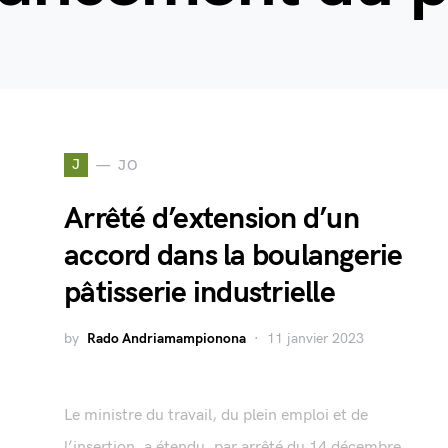
J
JO
Arrêté d’extension d’un
accord dans la boulangerie
pâtisserie industrielle
by
Rado Andriamampionona
11 janvier 2023
Le ministre du travail, du plein emploi et de
l’insertion, a étendu, par arrêté du 14 décembre