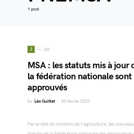
1 post
J
JO
MSA : les statuts mis à jour 
la fédération nationale sont
approuvés
by
Léo Guittet
20 février 2023
Par arrêté du ministre de l'agriculture, les nouvea
statuts de la Fédération nationale des employeurs 