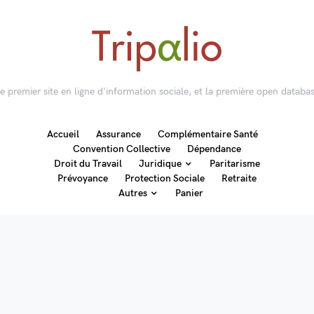
 le premier site en ligne d'information sociale, et la première open databas
Accueil
Assurance
Complémentaire Santé
Convention Collective
Dépendance
Droit du Travail
Juridique
Paritarisme
Prévoyance
Protection Sociale
Retraite
Autres
Panier