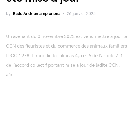
by
Rado Andriamampionona
26 janvier 2023
Un avenant du 3 novembre 2022 est venu mettre à jour la
CCN des fleuristes et du commerce des animaux familiers
IDCC 1978. Il modifie les alinéas 4,5 et 6 de l’article 7-1
de l’accord collectif portant mise à jour de ladite CCN,
afin...