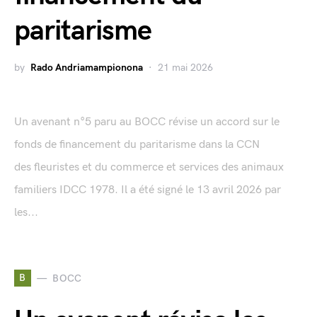
paritarisme
by
Rado Andriamampionona
21 mai 2026
Un avenant n°5 paru au BOCC révise un accord sur le
fonds de financement du paritarisme dans la CCN
des fleuristes et du commerce et services des animaux
familiers IDCC 1978. Il a été signé le 13 avril 2026 par
les...
B
BOCC