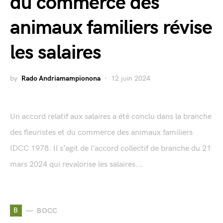
du commerce des
animaux familiers révise
les salaires
by
Rado Andriamampionona
12 juin 2024
Un accord relatif aux salaires a été conclu dans la branche
des fleuristes et du commerce des animaux familiers
IDCC 1978. Il s’agit de l’accord collectif de branche du 21
mars 2024 qui revalorise les salaires...
B
BOCC