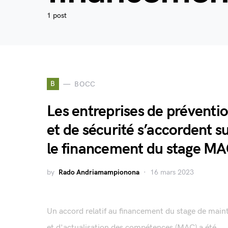
1 post
B
BOCC
Les entreprises de préventi
et de sécurité s’accordent s
le financement du stage M
by
Rado Andriamampionona
16 mars 2023
Un accord relatif au financement du stage de main
et d'actualisation des compétences (MAC) a été