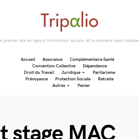
 le premier site en ligne d'information sociale, et la première open databas
Accueil
Assurance
Complémentaire Santé
Convention Collective
Dépendance
Droit du Travail
Juridique
Paritarisme
Prévoyance
Protection Sociale
Retraite
Autres
Panier
t stage MAC