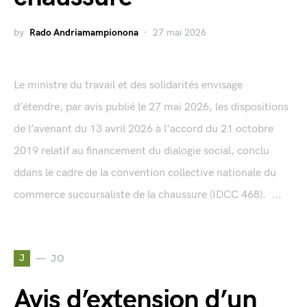
by
Rado Andriamampionona
27 mai 2026
Le ministre du travail et des solidarités envisage
d’étendre, par avis publié le 27 mai 2026, les dispositions
de l’avenant du 13 avril 2026 à l'accord du 21 octobre
2019 relatif au financement du dialogie social, conclu
ddans le cadre de la convention collective nationale du
commerce succursaliste de la chaussure (IDCC 468). ...
J
JO
Avis d’extension d’un