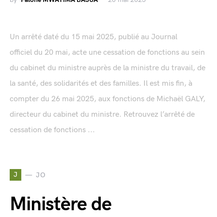
Un arrêté daté du 15 mai 2025, publié au Journal
officiel du 20 mai, acte une cessation de fonctions au sein
du cabinet du ministre auprès de la ministre du travail, de
la santé, des solidarités et des familles. Il est mis fin, à
compter du 26 mai 2025, aux fonctions de Michaël GALY,
directeur du cabinet du ministre. Retrouvez l’arrêté de
cessation de fonctions ...
J
JO
Ministère de