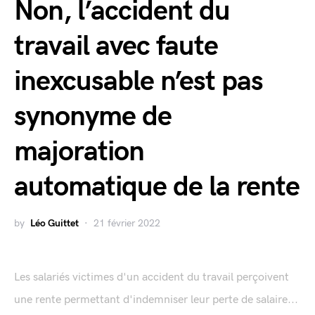
Non, l’accident du
travail avec faute
inexcusable n’est pas
synonyme de
majoration
automatique de la rente
by
Léo Guittet
21 février 2022
Les salariés victimes d'un accident du travail perçoivent
une rente permettant d'indemniser leur perte de salaire...