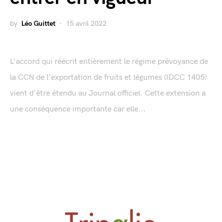
by
Léo Guittet
15 avril 2022
L'accord qui réécrit entièrement le régime prévoyance de
la CCN de l'exportation de fruits et légumes (IDCC 1405)
vient d'être étendu au Journal officiel. Cette extension a
une conséquence importante car elle...