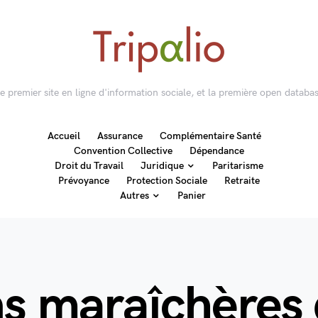
 le premier site en ligne d'information sociale, et la première open databas
Accueil
Assurance
Complémentaire Santé
Convention Collective
Dépendance
Droit du Travail
Juridique
Paritarisme
Prévoyance
Protection Sociale
Retraite
Autres
Panier
s maraîchères d