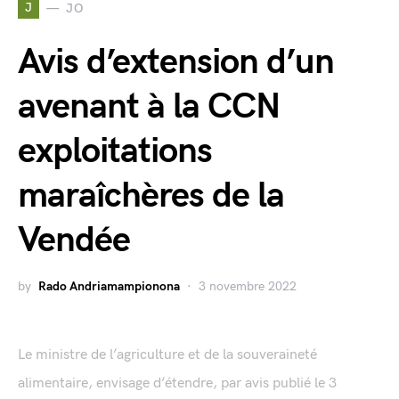
J
JO
Avis d’extension d’un
avenant à la CCN
exploitations
maraîchères de la
Vendée
by
Rado Andriamampionona
3 novembre 2022
Le ministre de l’agriculture et de la souveraineté
alimentaire, envisage d’étendre, par avis publié le 3