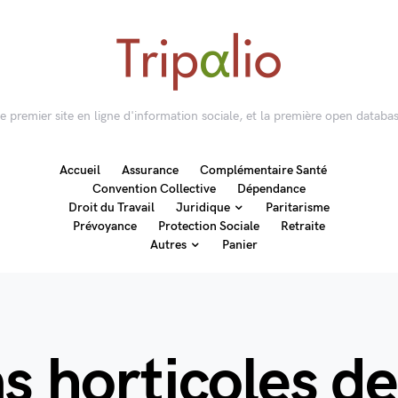
 le premier site en ligne d'information sociale, et la première open databas
Accueil
Assurance
Complémentaire Santé
Convention Collective
Dépendance
Droit du Travail
Juridique
Paritarisme
Prévoyance
Protection Sociale
Retraite
Autres
Panier
ns horticoles d