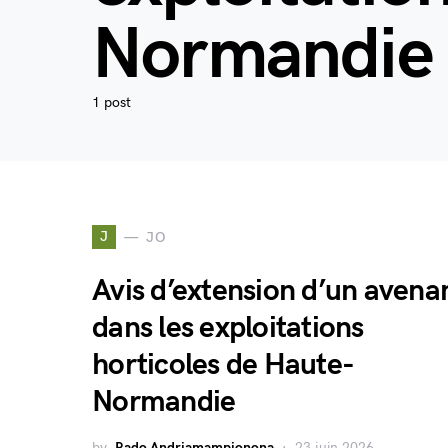
Normandie
1 post
J
JO
Avis d’extension d’un avena
dans les exploitations
horticoles de Haute-
Normandie
by
Rado Andriamampionona
23 juin 2026