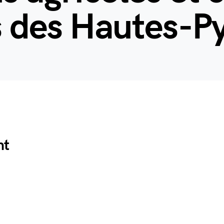
s des Hautes-P
nt