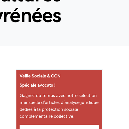
yrénées
Veille Sociale & CCN
Spéciale avocats !
Gagnez du temps avec notre sélection
mensuelle d’articles d’analyse juridique
dédiés à la protection sociale
complémentaire collective.