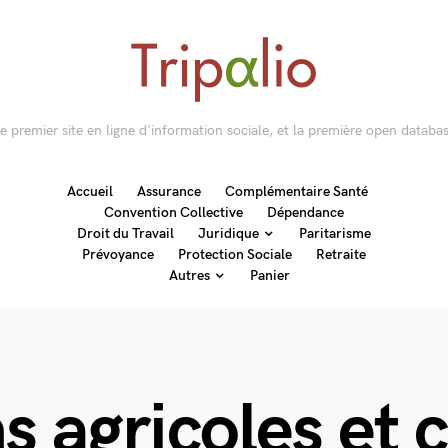
 le premier site en ligne d'information sociale, et la première open databas
Accueil
Assurance
Complémentaire Santé
Convention Collective
Dépendance
Droit du Travail
Juridique
Paritarisme
Prévoyance
Protection Sociale
Retraite
Autres
Panier
s agricoles et 