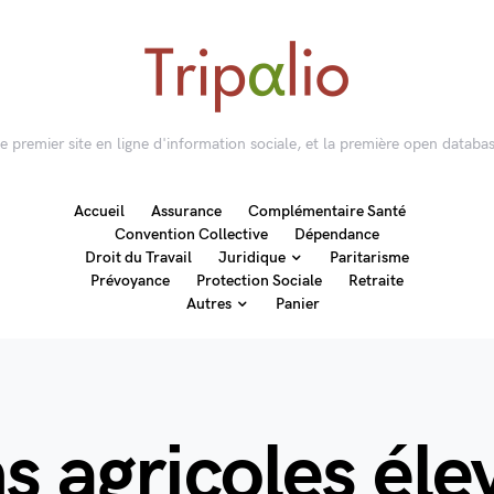
 le premier site en ligne d'information sociale, et la première open databas
Accueil
Assurance
Complémentaire Santé
Convention Collective
Dépendance
Droit du Travail
Juridique
Paritarisme
Prévoyance
Protection Sociale
Retraite
Autres
Panier
s agricoles éle