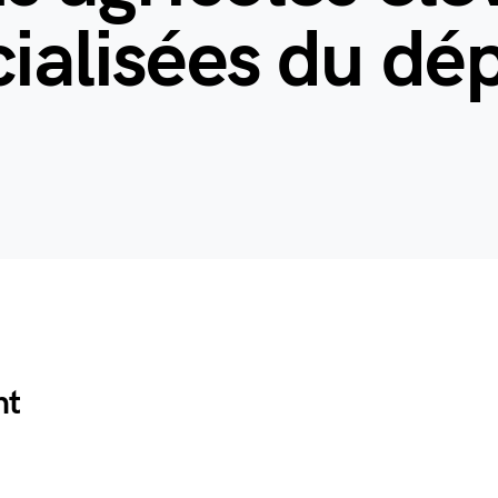
cialisées du d
nt