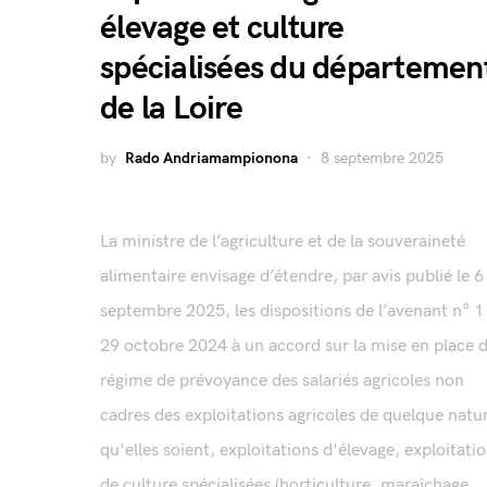
élevage et culture
spécialisées du départemen
de la Loire
by
Rado Andriamampionona
8 septembre 2025
La ministre de l’agriculture et de la souveraineté
alimentaire envisage d’étendre, par avis publié le 6
septembre 2025, les dispositions de l’avenant n° 1
29 octobre 2024 à un accord sur la mise en place 
régime de prévoyance des salariés agricoles non
cadres des exploitations agricoles de quelque natu
qu'elles soient, exploitations d'élevage, exploitati
de culture spécialisées (horticulture, maraîchage,