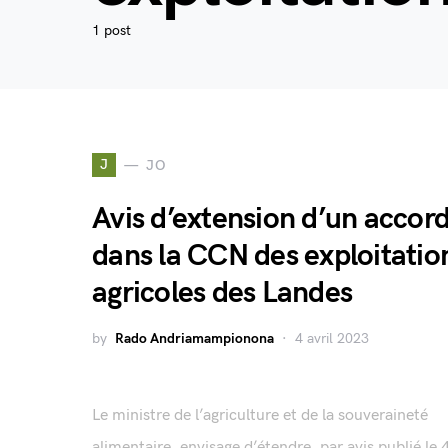
1 post
J
JO
Avis d’extension d’un accor
dans la CCN des exploitatio
agricoles des Landes
by
Rado Andriamampionona
4 avril 2023
Le ministre de l’agriculture et de la souveraineté
alimentaire, envisage d’étendre, par avis publié le 