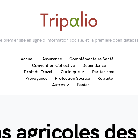
 le premier site en ligne d'information sociale, et la première open databas
Accueil
Assurance
Complémentaire Santé
Convention Collective
Dépendance
Droit du Travail
Juridique
Paritarisme
Prévoyance
Protection Sociale
Retraite
Autres
Panier
ns agricoles de