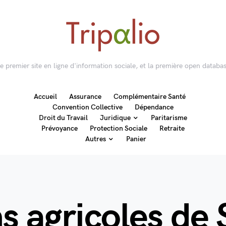
 le premier site en ligne d'information sociale, et la première open databas
Accueil
Assurance
Complémentaire Santé
Convention Collective
Dépendance
Droit du Travail
Juridique
Paritarisme
Prévoyance
Protection Sociale
Retraite
Autres
Panier
ns agricoles de