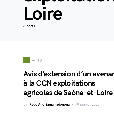
Loire
3 posts
J
JO
Avis d’extension d’un avena
à la CCN exploitations
agricoles de Saône-et-Loire
by
Rado Andriamampionona
19 janvier 2023