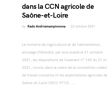
dans la CCN agricole de
Saône-et-Loire
by
Rado Andriamampionona
22 octobre 2021
Le ministre de l’agriculture et de l’alimentation,
envisage d’étendre, par avis publié le 21 octobre
2021, les dispositions de l’avenant n° 145 du 21 m
2021, conclu dans le cadre de la convention collec
de travail concerna nt les exploitations agricoles d
Saône-et-Loire (IDCC 9712). ...