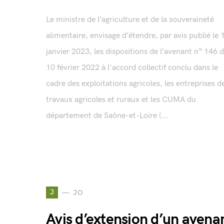
Le ministre de l’agriculture et de la souveraineté
alimentaire, envisage d’étendre, par avis publié le 
janvier 2023, les dispositions de l’avenant n° 146 
10 février 2022 à l'accord collectif conclu dans le
cadre des exploitations agricoles, les entreprises d
travaux agricoles et ruraux et les CUMA du
département de Saône-et-Loire (...
J
JO
Avis d’extension d’un avena