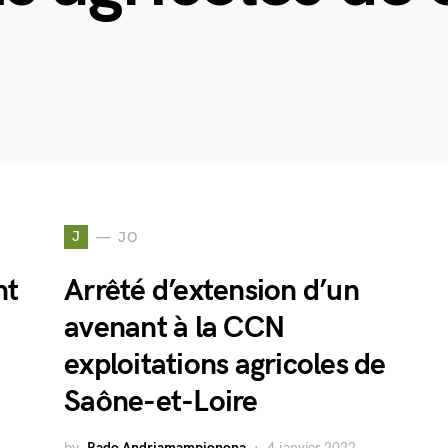
J
JO
nt
Arrêté d’extension d’un
avenant à la CCN
exploitations agricoles de
Saône-et-Loire
by
Rado Andriamampionona
4 janvier 2022