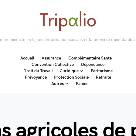
 le premier site en ligne d'information sociale, et la première open databas
Accueil
Assurance
Complémentaire Santé
Convention Collective
Dépendance
Droit du Travail
Juridique
Paritarisme
Prévoyance
Protection Sociale
Retraite
Autres
Panier
ns agricoles de 