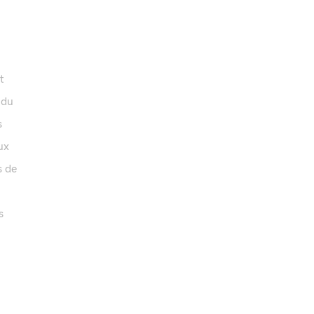
t
 du
s
ux
s de
s