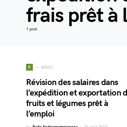
frais prêt à
1 post
B
BOCC
Révision des salaires dans
l’expédition et exportation 
fruits et légumes prêt à
l’emploi
by
Rado Andriamampionona
26 août 2024