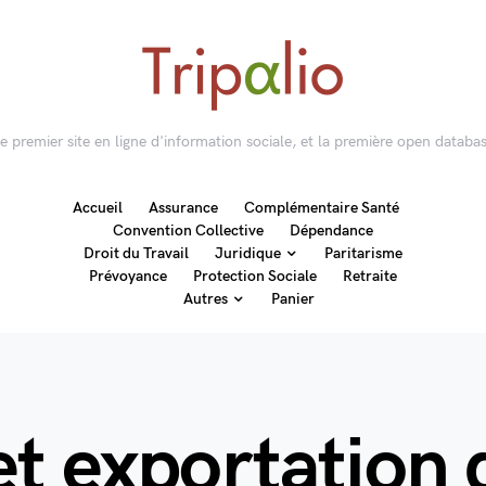
 le premier site en ligne d'information sociale, et la première open databas
Accueil
Assurance
Complémentaire Santé
Convention Collective
Dépendance
Droit du Travail
Juridique
Paritarisme
Prévoyance
Protection Sociale
Retraite
Autres
Panier
et exportation