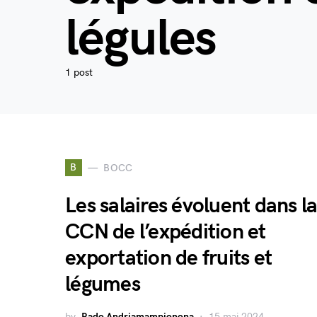
légules
1 post
B
BOCC
Les salaires évoluent dans l
CCN de l’expédition et
exportation de fruits et
légumes
by
Rado Andriamampionona
15 mai 2024