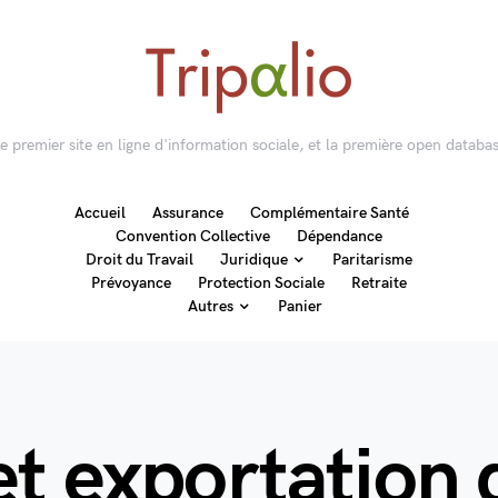
 le premier site en ligne d'information sociale, et la première open databas
Accueil
Assurance
Complémentaire Santé
Convention Collective
Dépendance
Droit du Travail
Juridique
Paritarisme
Prévoyance
Protection Sociale
Retraite
Autres
Panier
t exportation d