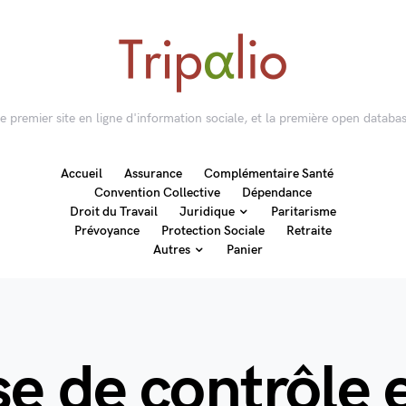
 le premier site en ligne d'information sociale, et la première open databas
Accueil
Assurance
Complémentaire Santé
Convention Collective
Dépendance
Droit du Travail
Juridique
Paritarisme
Prévoyance
Protection Sociale
Retraite
Autres
Panier
e de contrôle e