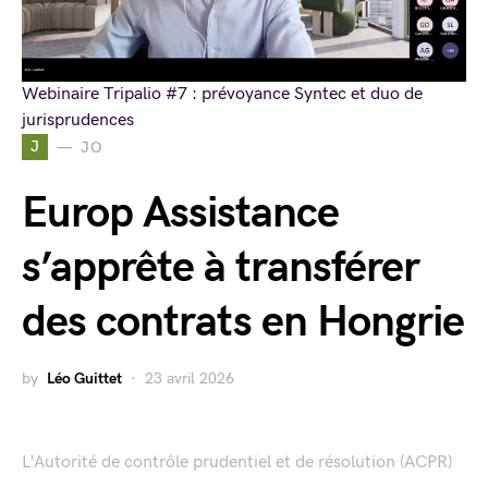
Webinaire Tripalio #7 : prévoyance Syntec et duo de
jurisprudences
J
JO
Europ Assistance
s’apprête à transférer
des contrats en Hongrie
by
Léo Guittet
23 avril 2026
L'Autorité de contrôle prudentiel et de résolution (ACPR)