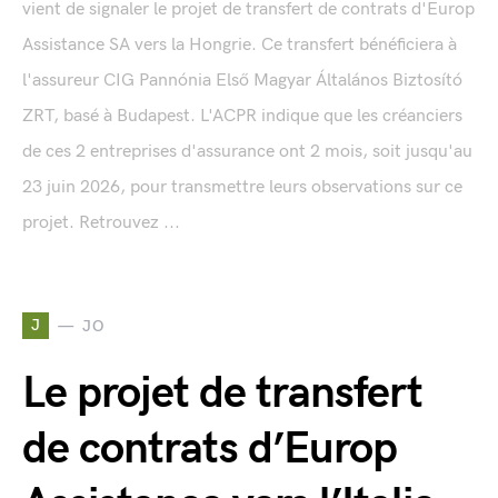
vient de signaler le projet de transfert de contrats d'Europ
Assistance SA vers la Hongrie. Ce transfert bénéficiera à
l'assureur CIG Pannónia Első Magyar Általános Biztosító
ZRT, basé à Budapest. L'ACPR indique que les créanciers
de ces 2 entreprises d'assurance ont 2 mois, soit jusqu'au
23 juin 2026, pour transmettre leurs observations sur ce
projet. Retrouvez ...
J
JO
Le projet de transfert
de contrats d’Europ