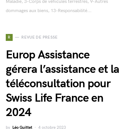
Maladie, 3-Corps de véhicules terrestres, 9-Autres
dommages aux biens, 13-Responsabilité...
R
REVUE DE PRESSE
Europ Assistance
gérera l’assistance et la
téléconsultation pour
Swiss Life France en
2024
by
Léo Guittet
4 octobre 2023