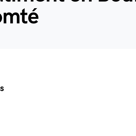
omté
es