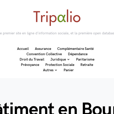
 le premier site en ligne d'information sociale, et la première open databas
Accueil
Assurance
Complémentaire Santé
Convention Collective
Dépendance
Droit du Travail
Juridique
Paritarisme
Prévoyance
Protection Sociale
Retraite
Autres
Panier
timent en Bou