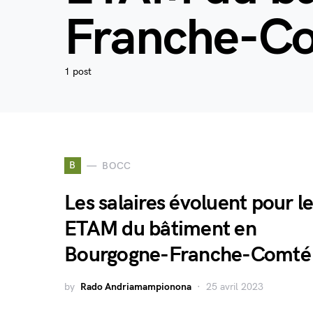
Franche-C
1 post
B
BOCC
Les salaires évoluent pour l
ETAM du bâtiment en
Bourgogne-Franche-Comté
by
Rado Andriamampionona
25 avril 2023