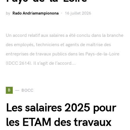
by
Rado Andriamampionona
16 juillet 2026
Un accord relatif aux salaires a été conclu dans la branche
des employés, techniciens et agents de maîtrise des
entreprises de travaux publics dans les Pays-de-la-Loire
(IDCC 2614). Il s’agit de l’accord...
B
BOCC
Les salaires 2025 pour
les ETAM des travaux