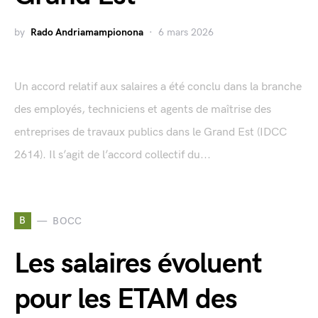
by
Rado Andriamampionona
6 mars 2026
Un accord relatif aux salaires a été conclu dans la branche
des employés, techniciens et agents de maîtrise des
entreprises de travaux publics dans le Grand Est (IDCC
2614). Il s’agit de l’accord collectif du...
B
BOCC
Les salaires évoluent
pour les ETAM des