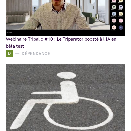
Webinaire Tripalio #10 : Le Triparator boosté à l'IA en
bêta test
D
DÉPENDANCE