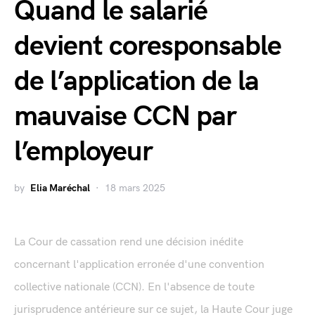
Quand le salarié
devient coresponsable
de l’application de la
mauvaise CCN par
l’employeur
by
Elia Maréchal
18 mars 2025
La Cour de cassation rend une décision inédite
concernant l'application erronée d'une convention
collective nationale (CCN). En l'absence de toute
jurisprudence antérieure sur ce sujet, la Haute Cour juge