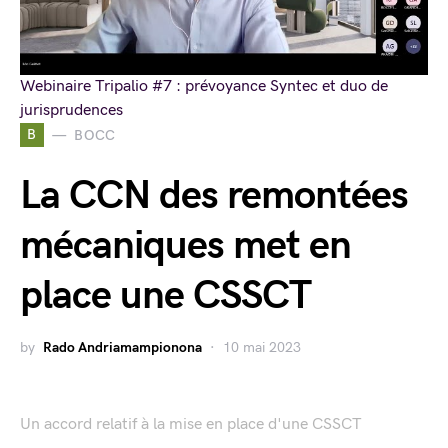
Webinaire Tripalio #7 : prévoyance Syntec et duo de
jurisprudences
B
BOCC
La CCN des remontées
mécaniques met en
place une CSSCT
by
Rado Andriamampionona
10 mai 2023
Un accord relatif à la mise en place d'une CSSCT