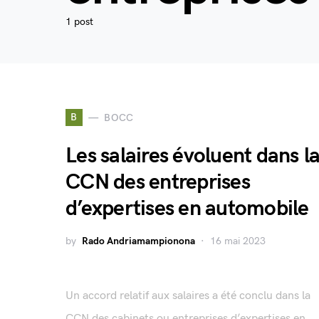
1 post
B
BOCC
Les salaires évoluent dans l
CCN des entreprises
d’expertises en automobile
by
Rado Andriamampionona
16 mai 2023
Un accord relatif aux salaires a été conclu dans la
CCN des cabinets ou entreprises d’expertises en