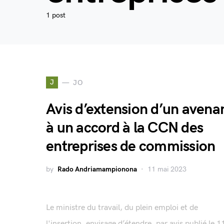
1 post
J
JO
Avis d’extension d’un avena
à un accord à la CCN des
entreprises de commission
by
Rado Andriamampionona
11 mai 2023
Le ministre du travail, du plein emploi et de
l'insertion, envisage d’étendre, par avis publié le 1