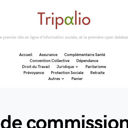
 le premier site en ligne d'information sociale, et la première open databas
Accueil
Assurance
Complémentaire Santé
Convention Collective
Dépendance
Droit du Travail
Juridique
Paritarisme
Prévoyance
Protection Sociale
Retraite
Autres
Panier
s de commissio