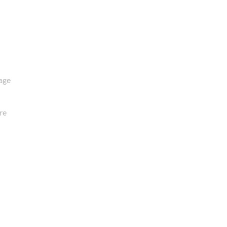
age
re