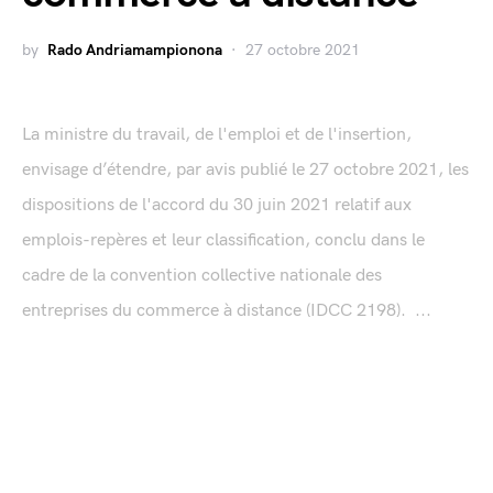
by
Rado Andriamampionona
27 octobre 2021
La ministre du travail, de l'emploi et de l'insertion,
envisage d’étendre, par avis publié le 27 octobre 2021, les
dispositions de l'accord du 30 juin 2021 relatif aux
emplois-repères et leur classification, conclu dans le
cadre de la convention collective nationale des
entreprises du commerce à distance (IDCC 2198). ...