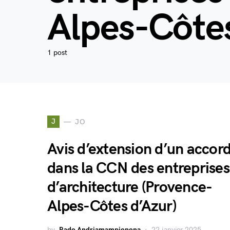
Alpes-Côte
1 post
J
JO
Avis d’extension d’un accor
dans la CCN des entreprises
d’architecture (Provence-
Alpes-Côtes d’Azur)
by
Rado Andriamampionona
22 janvier 2025