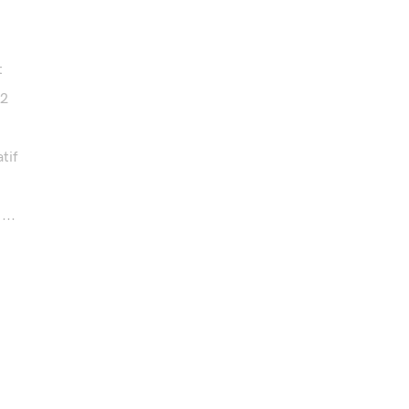
t
22
tif
...