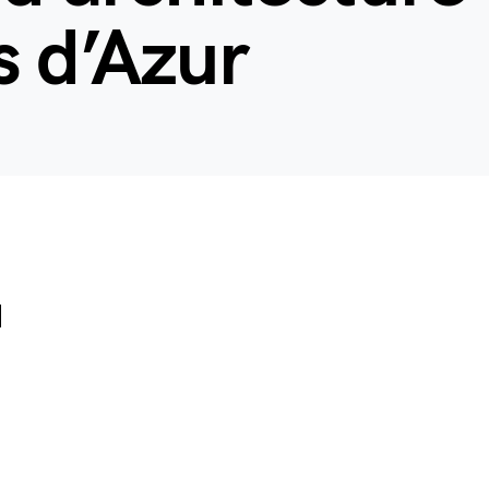
s d’Azur
d