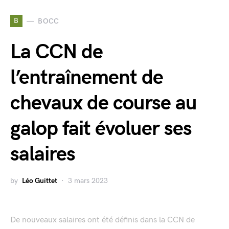
B
BOCC
La CCN de
l’entraînement de
chevaux de course au
galop fait évoluer ses
salaires
by
Léo Guittet
3 mars 2023
De nouveaux salaires ont été définis dans la CCN de