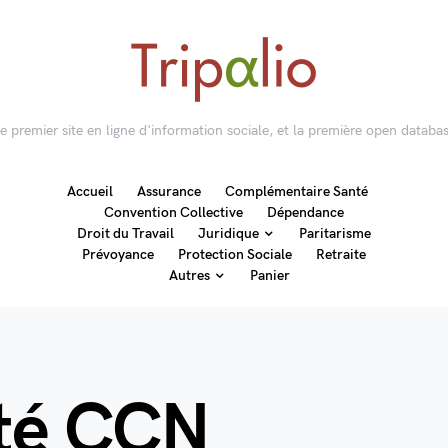
 le premier site en ligne d'information sociale, et la première open databas
Accueil
Assurance
Complémentaire Santé
Convention Collective
Dépendance
Droit du Travail
Juridique
Paritarisme
Prévoyance
Protection Sociale
Retraite
Autres
Panier
nté CCN