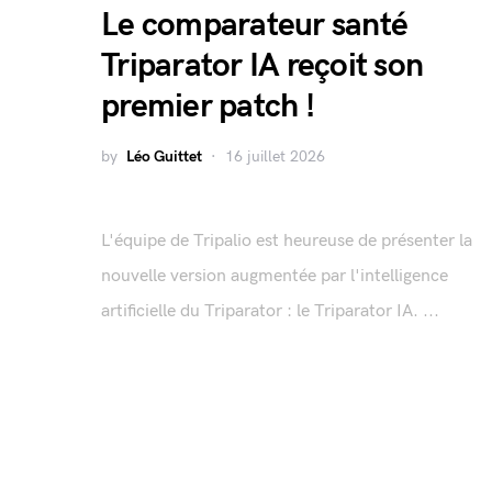
Le comparateur santé
Triparator IA reçoit son
premier patch !
by
Léo Guittet
16 juillet 2026
L'équipe de Tripalio est heureuse de présenter la
nouvelle version augmentée par l'intelligence
artificielle du Triparator : le Triparator IA. ...