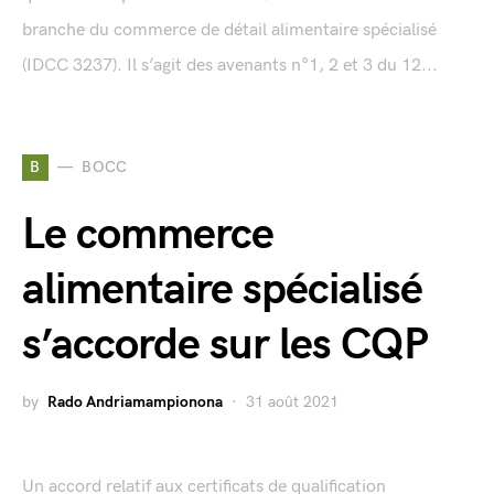
branche du commerce de détail alimentaire spécialisé
(IDCC 3237). Il s’agit des avenants n°1, 2 et 3 du 12...
B
BOCC
Le commerce
alimentaire spécialisé
s’accorde sur les CQP
by
Rado Andriamampionona
31 août 2021
Un accord relatif aux certificats de qualification