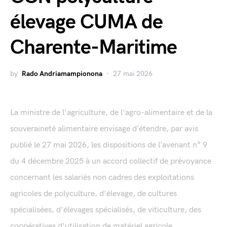
élevage CUMA de
Charente-Maritime
by
Rado Andriamampionona
27 mai 2026
La ministre de l'agriculture, de l'agro-alimentaire et de la
souveraineté alimentaire envisage d’étendre, par avis
publié le 27 mai 2026, les dispositions de l’avenant n° 9
du 4 décembre 2025 à un accord collectif de prévoyance
concernant les salariés non cadres des exploitations
agricoles de polyculture, d'élevage, de cultures
spécialisées, d'élevages spécialisés, de viticulture, des
coopératives d'utilisation de matériel agricole...