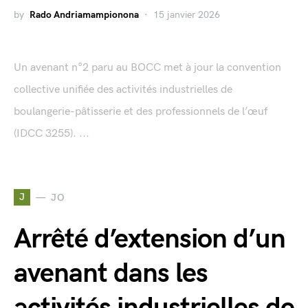
by
Rado Andriamampionona
15 janvier 2026
Un avenant n°2 paru au BOCC met à jour la convention
collective unifiée des activités industrielles de
boulangerie-pâtisserie et des professionnels de l’œuf
(IDCC 3255). ...
J
JO
Arrêté d’extension d’un
avenant dans les