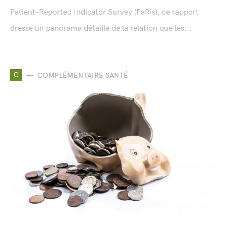
Patient-Reported Indicator Survey (PaRis), ce rapport
dresse un panorama détaillé de la relation que les...
C
COMPLÉMENTAIRE SANTÉ