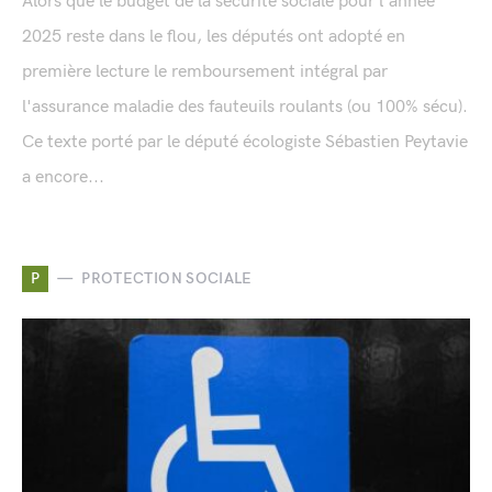
Alors que le budget de la sécurité sociale pour l'année
2025 reste dans le flou, les députés ont adopté en
première lecture le remboursement intégral par
l'assurance maladie des fauteuils roulants (ou 100% sécu).
Ce texte porté par le député écologiste Sébastien Peytavie
a encore...
P
PROTECTION SOCIALE