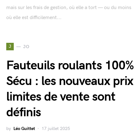
mais sur les frais de gestion, où elle a tort — ou du moins
où elle est difficilement...
J
JO
Fauteuils roulants 100%
Sécu : les nouveaux prix
limites de vente sont
définis
by
Léo Guittet
17 juillet 2025