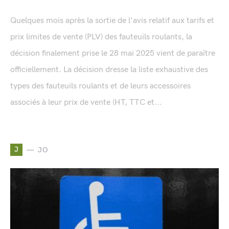
Quelques mois après la sortie de l'avis relatif aux tarifs et
prix limites de vente (PLV) des fauteuils roulants, la
décision finalement prise le 28 mai 2025 vient de paraître
officiellement. La décision dresse la liste exhaustive des
types des fauteuils roulants et de leurs accessoires
associés à leur prix de vente (HT, TTC et...
J
JO