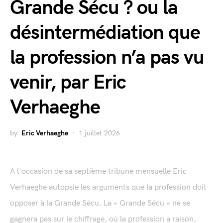
Grande Sécu ? ou la
désintermédiation que
la profession n’a pas vu
venir, par Eric
Verhaeghe
by
Eric Verhaeghe
1 juillet 2026
A l'occasion de sa septième tribune mensuelle Eric
Verhaeghe autopsie les arguments que la profession doit
opposer à la Grande Sécu. La « Grande Sécu » ne se
gagnera pas sur le chiffrage, où la profession a raison,