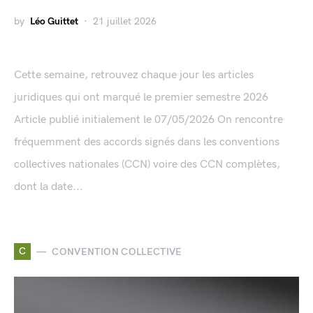
by
Léo Guittet
21 juillet 2026
Cette semaine, retrouvez chaque jour les articles
juridiques qui ont marqué le premier semestre 2026
Article publié initialement le 07/05/2026 On rencontre
fréquemment des accords signés dans les conventions
collectives nationales (CCN) voire des CCN complètes,
dont la date...
C
CONVENTION COLLECTIVE