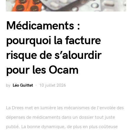
Médicaments :
pourquoi la facture
risque de s’alourdir
pour les Ocam
by
Léo Guittet
10 juillet 2026
La Drees met en lumière les mécanismes de l'envolée des
dépenses de médicaments dans un dossier tout juste
publié. La bonne dynamique, de plus en plus coûteuse