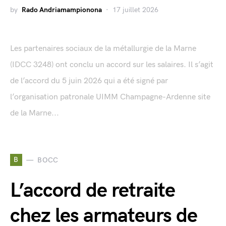
by
Rado Andriamampionona
17 juillet 2026
Les partenaires sociaux de la métallurgie de la Marne
(IDCC 3248) ont conclu un accord sur les salaires. Il s’agit
de l’accord du 5 juin 2026 qui a été signé par
l’organisation patronale UIMM Champagne-Ardenne site
de la Marne...
B
BOCC
L’accord de retraite
chez les armateurs de