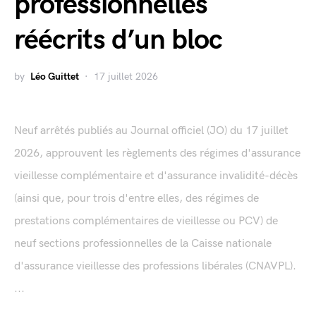
professionnelles
réécrits d’un bloc
by
Léo Guittet
17 juillet 2026
Neuf arrêtés publiés au Journal officiel (JO) du 17 juillet
2026, approuvent les règlements des régimes d'assurance
vieillesse complémentaire et d'assurance invalidité-décès
(ainsi que, pour trois d'entre elles, des régimes de
prestations complémentaires de vieillesse ou PCV) de
neuf sections professionnelles de la Caisse nationale
d'assurance vieillesse des professions libérales (CNAVPL).
...