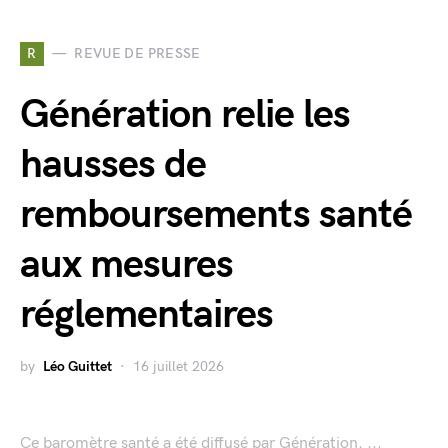
R
REVUE DE PRESSE
Génération relie les
hausses de
remboursements santé
aux mesures
réglementaires
by
Léo Guittet
16 juillet 2026
Ce baromètre santé a été diffusé par Génération. ...