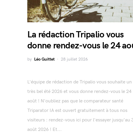
La rédaction Tripalio vous
donne rendez-vous le 24 ao
by
Léo Guittet
28 juillet 2026
L'équipe de rédaction de Tripalio vous souhaite un
très bel été 2026 et vous donne rendez-vous le 24
août ! N'oubliez pas que le comparateur santé
Triparator IA est ouvert gratuitement à tous nos
visiteurs : rendez-vous ici pour l'essayer jusqu'au 
août 2026 ! Et...