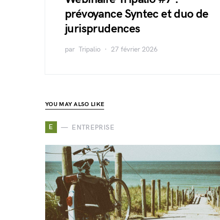
prévoyance Syntec et duo de
jurisprudences
par
Tripalio
27 février 2026
YOU MAY ALSO LIKE
E
ENTREPRISE