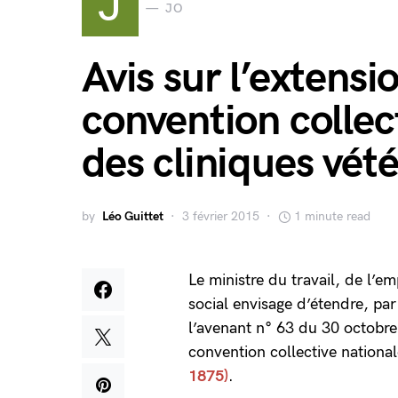
J
JO
Avis sur l’extensi
convention collec
des cliniques vété
by
Léo Guittet
3 février 2015
1 minute read
Le ministre du travail, de l’e
social envisage d’étendre, pa
l’avenant n° 63 du 30 octobre 
convention collective nationa
1875)
.