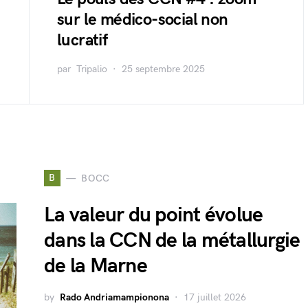
sur le médico-social non
lucratif
par
Tripalio
25 septembre 2025
B
BOCC
La valeur du point évolue
dans la CCN de la métallurgie
de la Marne
by
Rado Andriamampionona
17 juillet 2026