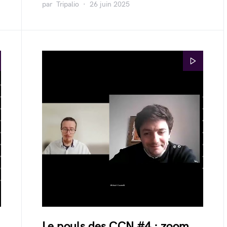
par
Tripalio
26 juin 2025
Le pouls des CCN #4 : zoom